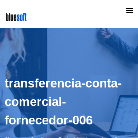
Skip
Togg
to
navi
main
content
transferencia-conta-
comercial-
fornecedor-006