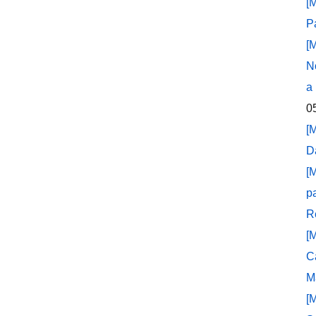
[
P
[
N
a
0
[
D
[
p
R
[
C
M
[