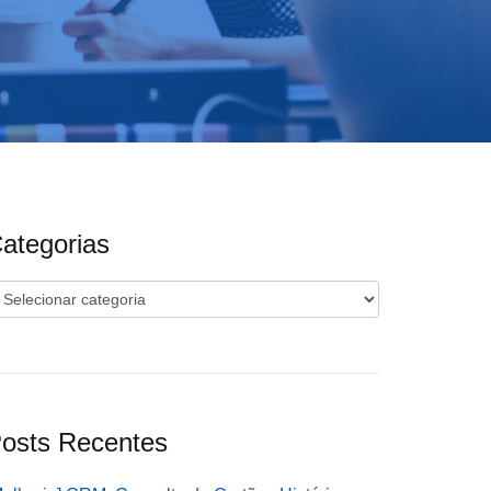
ategorias
ategorias
osts Recentes