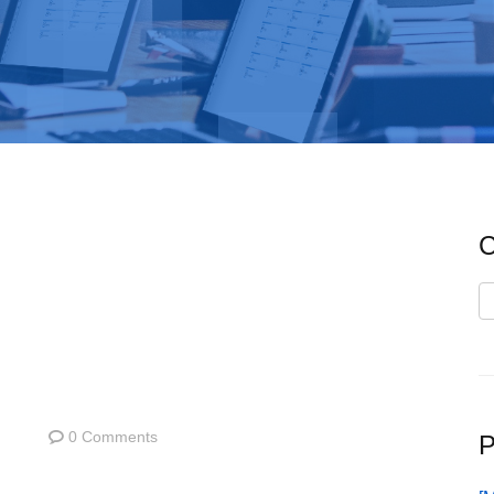
C
C
0 Comments
P