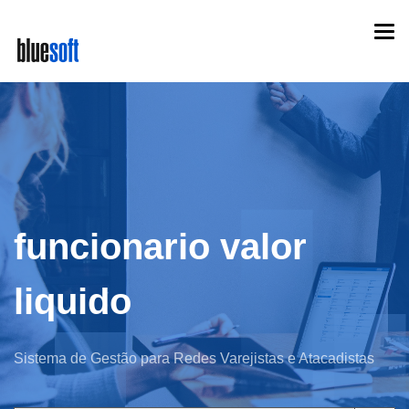
Skip
Togg
to
navi
main
content
funcionario valor
liquido
Sistema de Gestão para Redes Varejistas e Atacadistas