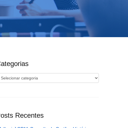
ategorias
ategorias
osts Recentes