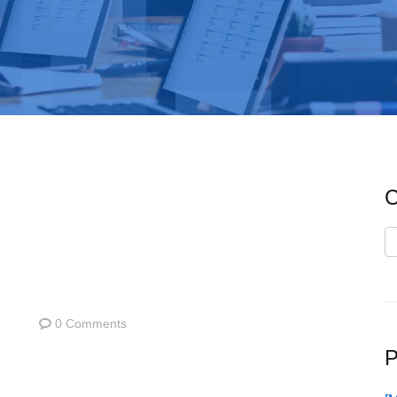
C
C
0 Comments
P