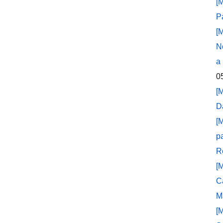
[
P
[
N
a
0
[
D
[
p
R
[
C
M
[