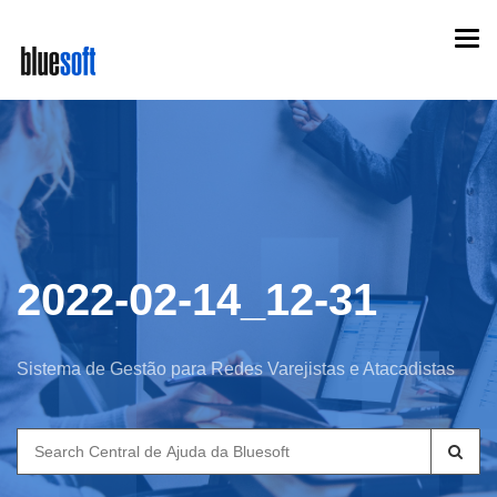
Skip
Togg
to
navi
main
content
2022-02-14_12-31
Sistema de Gestão para Redes Varejistas e Atacadistas
Search
for: