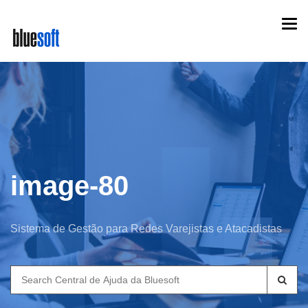
Skip
Togg
to
navi
main
content
image-80
Sistema de Gestão para Redes Varejistas e Atacadistas
Search
for: