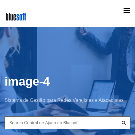
Skip
Togg
to
navi
main
content
image-4
Sistema de Gestão para Redes Varejistas e Atacadistas
Search
for: