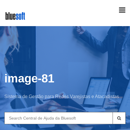
Skip
Togg
to
navi
main
content
image-81
Sistema de Gestão para Redes Varejistas e Atacadistas
Search
for: