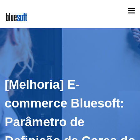
Skip
Togg
to
navi
main
content
[Melhoria] E-
commerce Bluesoft:
Parâmetro de