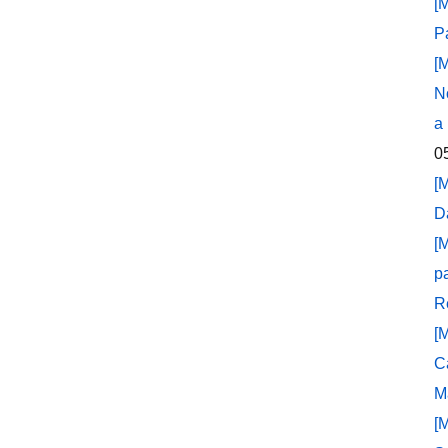
[
P
[
N
a
0
[
D
[
p
R
[
C
M
[