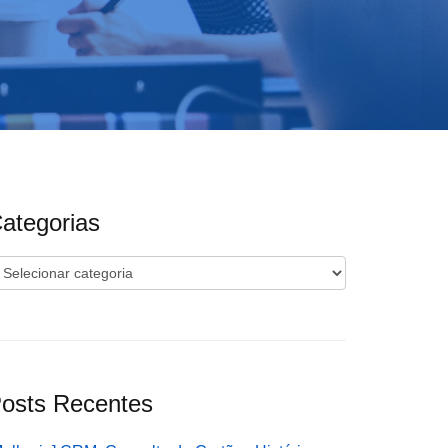
ategorias
ategorias
osts Recentes