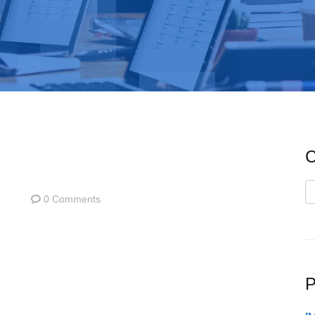
C
C
0 Comments
P