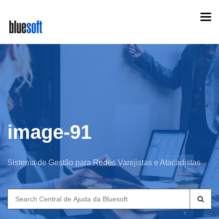
Skip
Togg
to
navi
main
content
image-91
Sistema de Gestão para Redes Varejistas e Atacadistas
Search
for: