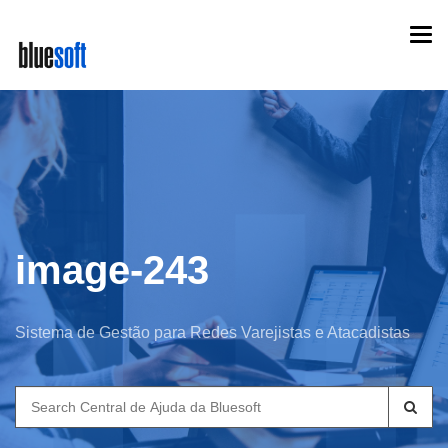
Skip
Togg
to
navi
main
content
image-243
Sistema de Gestão para Redes Varejistas e Atacadistas
Search
for: