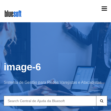
Skip
Togg
to
navi
main
content
image-6
Sistema de Gestão para Redes Varejistas e Atacadistas
Search
for: