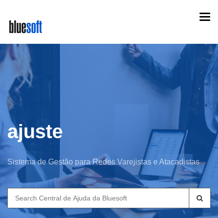
Skip
Togg
to
navi
main
content
ajuste
Sistema de Gestão para Redes Varejistas e Atacadistas
Search
for: