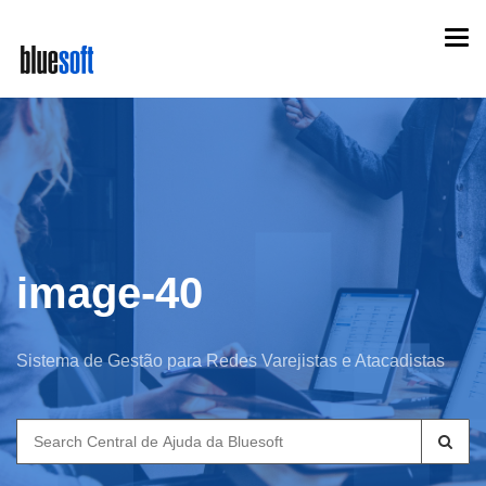
Skip
Togg
to
navi
main
content
image-40
Sistema de Gestão para Redes Varejistas e Atacadistas
Search
for: