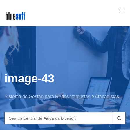
Skip
Togg
to
navi
main
content
image-43
Sistema de Gestão para Redes Varejistas e Atacadistas
Search
for: