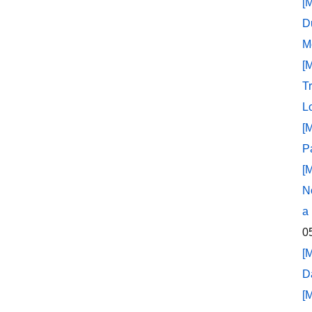
[
D
M
[
T
L
[
P
[
N
a
0
[
D
[