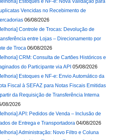
Melhoria] Estoques e NF-e: Nova Validação para
uplicatas Vencidas no Recebimento de
ercadorias
06/08/2026
Melhoria] Controle de Trocas: Devolução de
ransferência entre Lojas – Direcionamento por
ote de Troca
06/08/2026
Melhoria] CRM: Consulta de Cartões Históricos e
aginados do Participante via API
05/08/2026
Melhoria] Estoques e NF-e: Envio Automático da
ota Fiscal à SEFAZ para Notas Fiscais Emitidas
 partir da Requisição de Transferência Interna
5/08/2026
Melhoria] API: Pedidos de Venda – Inclusão de
ados de Entrega e Transportadora
04/08/2026
Melhoria] Administração: Novo Filtro e Coluna