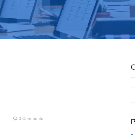
C
C
0 Comments
P