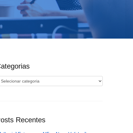
ategorias
ategorias
osts Recentes