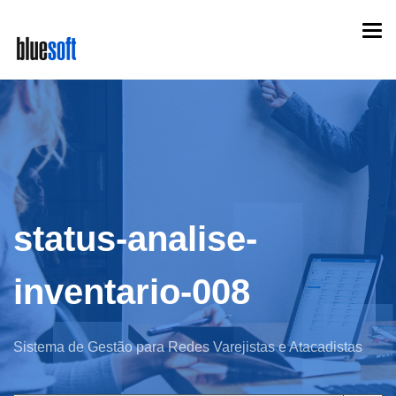
Skip
Togg
to
navi
main
content
status-analise-
inventario-008
Sistema de Gestão para Redes Varejistas e Atacadistas