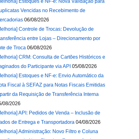
Melhoria] Estoques e NF-e: Nova Validação para
uplicatas Vencidas no Recebimento de
ercadorias
06/08/2026
Melhoria] Controle de Trocas: Devolução de
ransferência entre Lojas – Direcionamento por
ote de Troca
06/08/2026
Melhoria] CRM: Consulta de Cartões Históricos e
aginados do Participante via API
05/08/2026
Melhoria] Estoques e NF-e: Envio Automático da
ota Fiscal à SEFAZ para Notas Fiscais Emitidas
 partir da Requisição de Transferência Interna
5/08/2026
Melhoria] API: Pedidos de Venda – Inclusão de
ados de Entrega e Transportadora
04/08/2026
Melhoria] Administração: Novo Filtro e Coluna