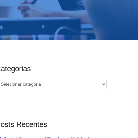
ategorias
ategorias
osts Recentes