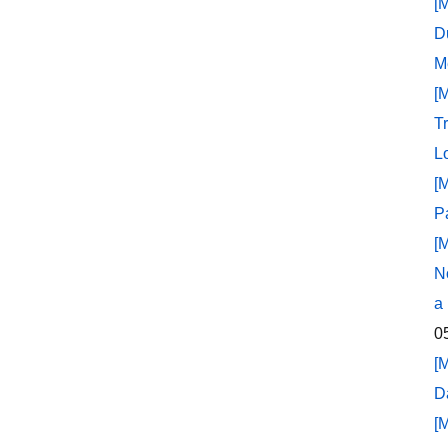
[
D
M
[
T
L
[
P
[
N
a
0
[
D
[