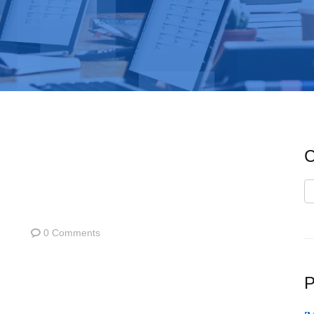
C
C
0 Comments
P