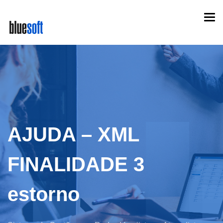
Skip
Togg
to
navi
main
content
AJUDA – XML
FINALIDADE 3
estorno