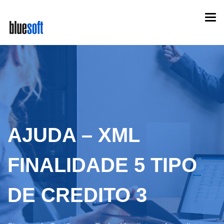
Skip
Togg
to
navi
main
content
AJUDA – XML
FINALIDADE 5 TIPO
DE CREDITO 3