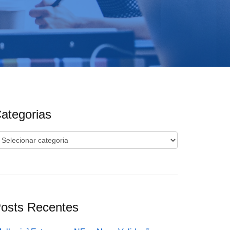
ategorias
ategorias
osts Recentes