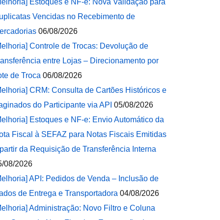
Melhoria] Estoques e NF-e: Nova Validação para
uplicatas Vencidas no Recebimento de
ercadorias
06/08/2026
Melhoria] Controle de Trocas: Devolução de
ransferência entre Lojas – Direcionamento por
ote de Troca
06/08/2026
Melhoria] CRM: Consulta de Cartões Históricos e
aginados do Participante via API
05/08/2026
Melhoria] Estoques e NF-e: Envio Automático da
ota Fiscal à SEFAZ para Notas Fiscais Emitidas
 partir da Requisição de Transferência Interna
5/08/2026
Melhoria] API: Pedidos de Venda – Inclusão de
ados de Entrega e Transportadora
04/08/2026
Melhoria] Administração: Novo Filtro e Coluna