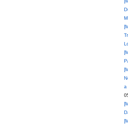
[
D
M
[
T
L
[
P
[
N
a
0
[
D
[