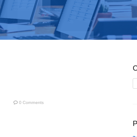
C
C
0 Comments
P