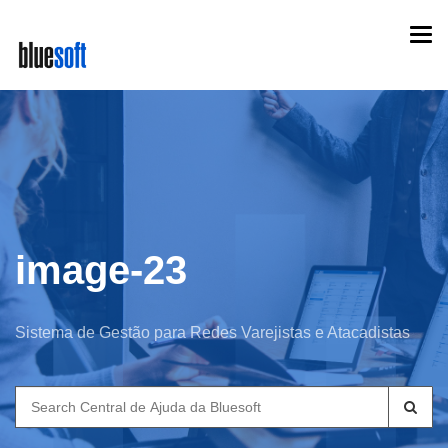
Skip
Togg
to
navi
main
content
image-23
Sistema de Gestão para Redes Varejistas e Atacadistas
Search
for: