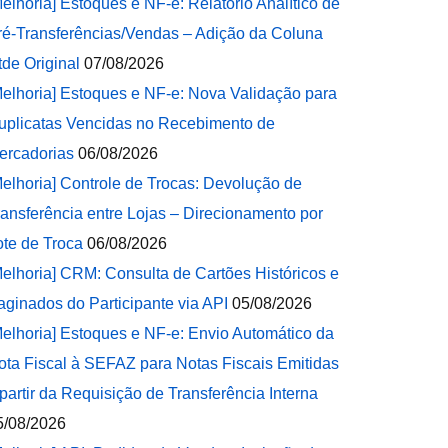
Melhoria] Estoques e NF-e: Relatório Analítico de
ré-Transferências/Vendas – Adição da Coluna
tde Original
07/08/2026
Melhoria] Estoques e NF-e: Nova Validação para
uplicatas Vencidas no Recebimento de
ercadorias
06/08/2026
Melhoria] Controle de Trocas: Devolução de
ransferência entre Lojas – Direcionamento por
ote de Troca
06/08/2026
Melhoria] CRM: Consulta de Cartões Históricos e
aginados do Participante via API
05/08/2026
Melhoria] Estoques e NF-e: Envio Automático da
ota Fiscal à SEFAZ para Notas Fiscais Emitidas
 partir da Requisição de Transferência Interna
5/08/2026