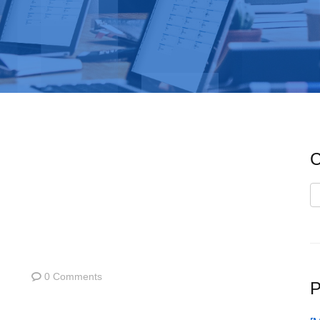
C
C
0 Comments
P