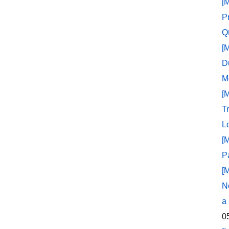
[
P
Q
[
D
M
[
T
L
[
P
[
N
a
0