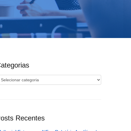
ategorias
ategorias
osts Recentes