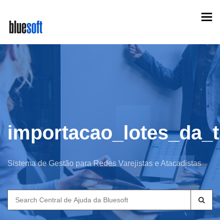
Skip
Togg
to
navi
main
content
importacao_lotes_da_t
Sistema de Gestão para Redes Varejistas e Atacadistas
Search
for: