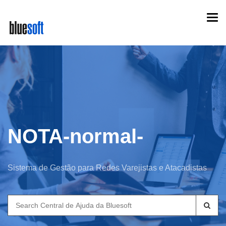
Skip
Togg
to
navi
main
content
NOTA-normal-
Sistema de Gestão para Redes Varejistas e Atacadistas
Search
for: