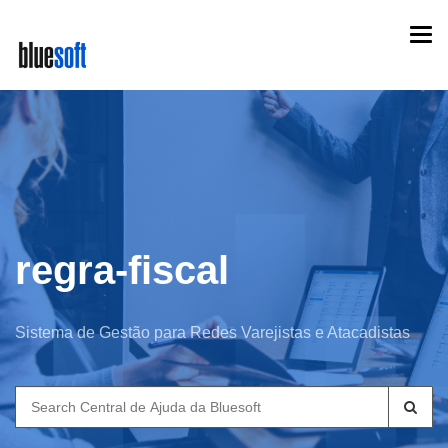
Skip
Togg
to
navi
main
content
regra-fiscal
Sistema de Gestão para Redes Varejistas e Atacadistas
Search
for: