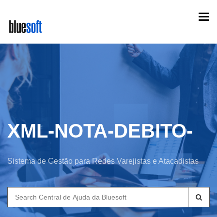
Skip
Togg
to
navi
main
content
XML-NOTA-DEBITO-
Sistema de Gestão para Redes Varejistas e Atacadistas
Search
for: