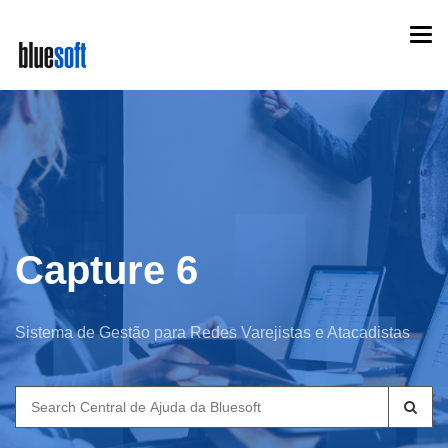
Skip
Togg
to
navi
main
content
Capture 6
Sistema de Gestão para Redes Varejistas e Atacadistas
Search
for: