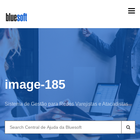
Skip
Togg
to
navi
main
content
image-185
Sistema de Gestão para Redes Varejistas e Atacadistas
Search
for: