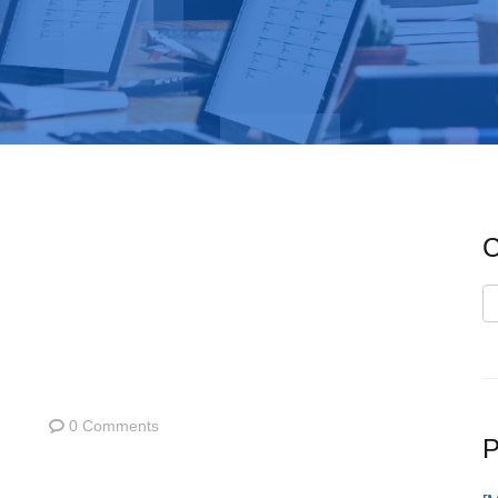
C
C
0 Comments
P