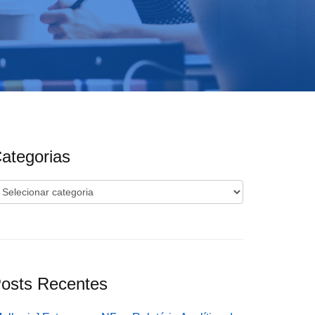
ategorias
ategorias
osts Recentes