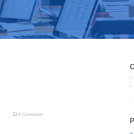
C
C
0 Comments
P