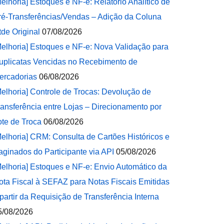
Melhoria] Estoques e NF-e: Relatório Analítico de
ré-Transferências/Vendas – Adição da Coluna
tde Original
07/08/2026
Melhoria] Estoques e NF-e: Nova Validação para
uplicatas Vencidas no Recebimento de
ercadorias
06/08/2026
Melhoria] Controle de Trocas: Devolução de
ransferência entre Lojas – Direcionamento por
ote de Troca
06/08/2026
Melhoria] CRM: Consulta de Cartões Históricos e
aginados do Participante via API
05/08/2026
Melhoria] Estoques e NF-e: Envio Automático da
ota Fiscal à SEFAZ para Notas Fiscais Emitidas
 partir da Requisição de Transferência Interna
5/08/2026