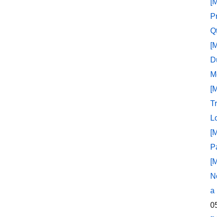
[
P
Q
[
D
M
[
T
L
[
P
[
N
a
0