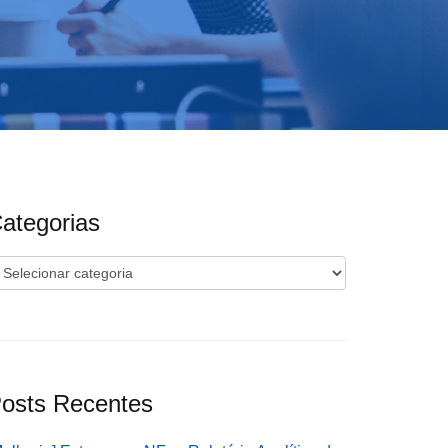
ategorias
ategorias
osts Recentes