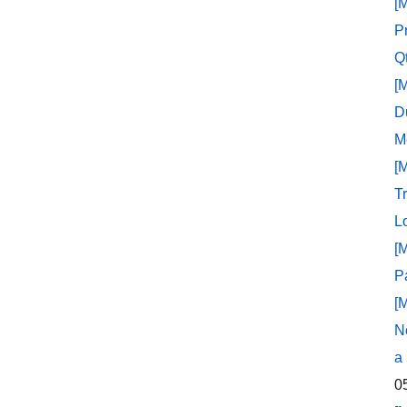
[
P
Q
[
D
M
[
T
L
[
P
[
N
a
0