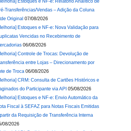
Melhoria] Estoques e NF-e: Relatório Analítico de
ré-Transferências/Vendas – Adição da Coluna
tde Original
07/08/2026
Melhoria] Estoques e NF-e: Nova Validação para
uplicatas Vencidas no Recebimento de
ercadorias
06/08/2026
Melhoria] Controle de Trocas: Devolução de
ransferência entre Lojas – Direcionamento por
ote de Troca
06/08/2026
Melhoria] CRM: Consulta de Cartões Históricos e
aginados do Participante via API
05/08/2026
Melhoria] Estoques e NF-e: Envio Automático da
ota Fiscal à SEFAZ para Notas Fiscais Emitidas
 partir da Requisição de Transferência Interna
5/08/2026