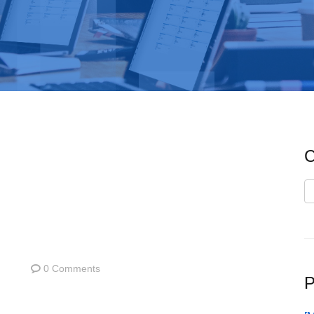
C
C
0 Comments
P