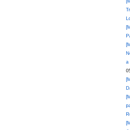
[
T
L
[
P
[
N
a
0
[
D
[
p
R
[