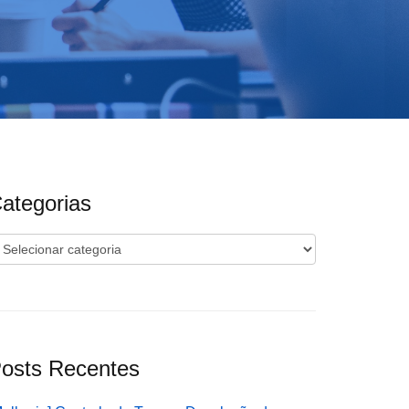
ategorias
ategorias
osts Recentes