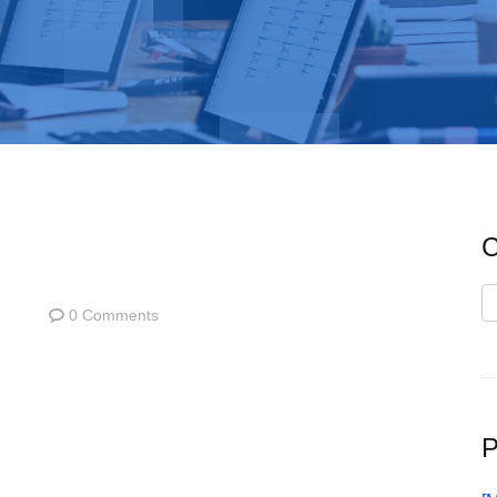
C
C
0 Comments
P