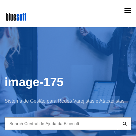
Skip
Togg
to
navi
main
content
image-175
Sistema de Gestão para Redes Varejistas e Atacadistas
Search
for: