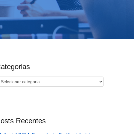
ategorias
ategorias
osts Recentes