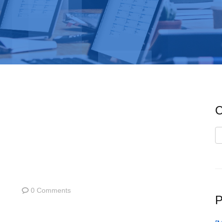
C
C
0 Comments
P