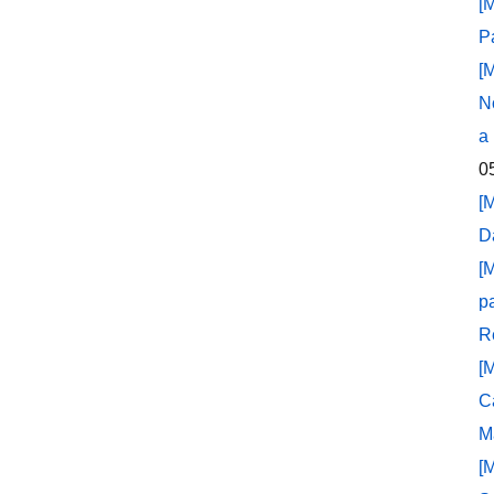
[
P
[
N
a
0
[
D
[
p
R
[
C
M
[