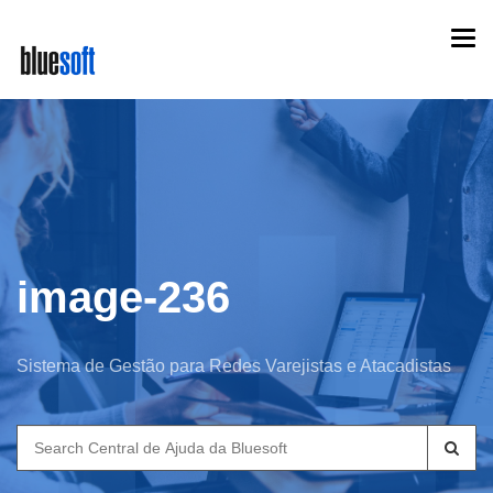
Skip
Togg
to
navi
main
content
image-236
Sistema de Gestão para Redes Varejistas e Atacadistas
Search
for: