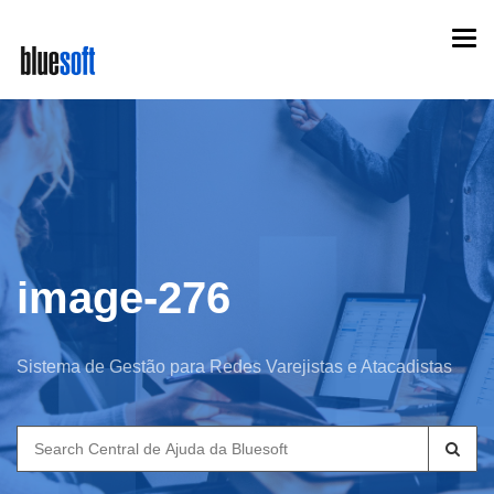
Skip
Togg
to
navi
main
content
image-276
Sistema de Gestão para Redes Varejistas e Atacadistas
Search
for: