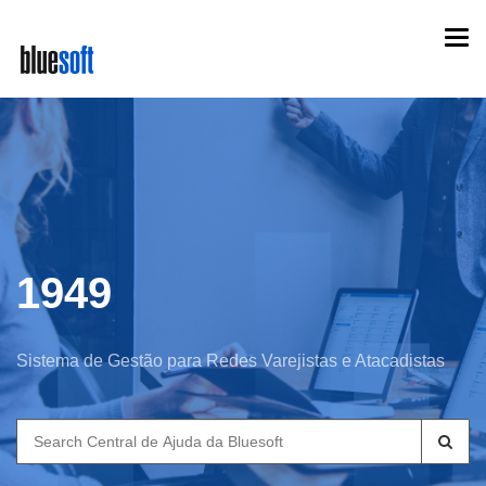
Skip
Togg
to
navi
main
content
1949
Sistema de Gestão para Redes Varejistas e Atacadistas
Search
for: