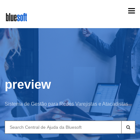
Skip
Togg
to
navi
main
content
preview
Sistema de Gestão para Redes Varejistas e Atacadistas
Search
for: