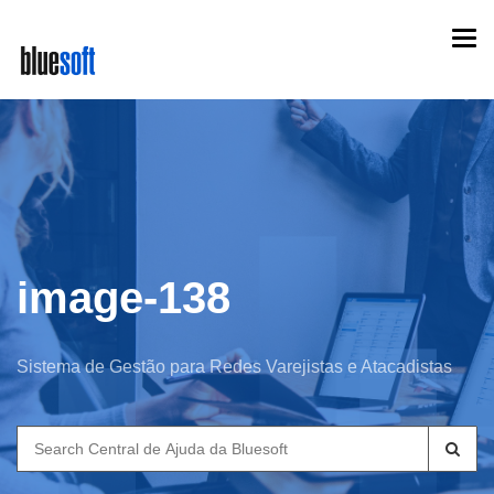
Skip
Togg
to
navi
main
content
image-138
Sistema de Gestão para Redes Varejistas e Atacadistas
Search
for: