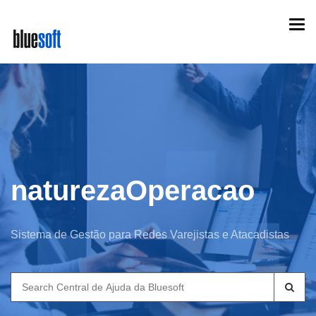
Skip
Togg
to
navi
main
content
naturezaOperacao
Sistema de Gestão para Redes Varejistas e Atacadistas
Search
for: