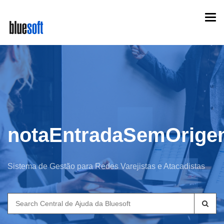
Skip
Togg
to
navi
main
content
notaEntradaSemOrig
Sistema de Gestão para Redes Varejistas e Atacadistas
Search
for: