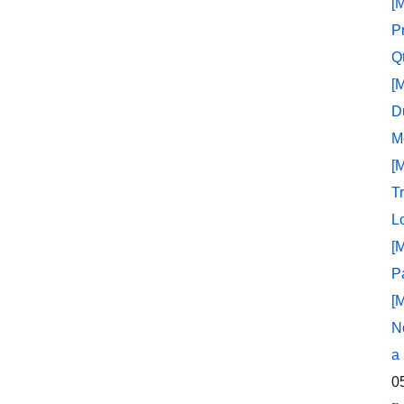
[
P
Q
[
D
M
[
T
L
[
P
[
N
a
0