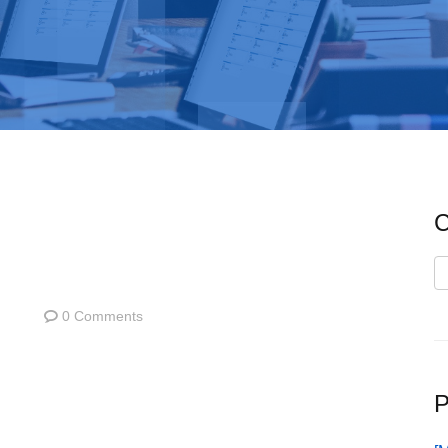
C
C
0 Comments
P