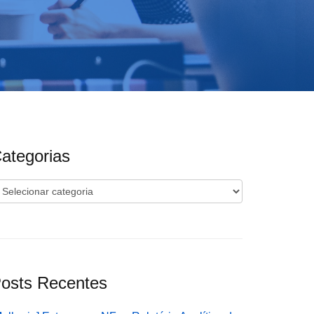
ategorias
ategorias
osts Recentes