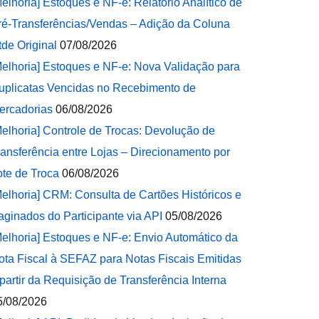
Melhoria] Estoques e NF-e: Relatório Analítico de
ré-Transferências/Vendas – Adição da Coluna
tde Original
07/08/2026
Melhoria] Estoques e NF-e: Nova Validação para
uplicatas Vencidas no Recebimento de
ercadorias
06/08/2026
Melhoria] Controle de Trocas: Devolução de
ransferência entre Lojas – Direcionamento por
ote de Troca
06/08/2026
Melhoria] CRM: Consulta de Cartões Históricos e
aginados do Participante via API
05/08/2026
Melhoria] Estoques e NF-e: Envio Automático da
ota Fiscal à SEFAZ para Notas Fiscais Emitidas
 partir da Requisição de Transferência Interna
5/08/2026