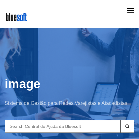
Skip
Togg
to
navi
main
content
image
Sistema de Gestão para Redes Varejistas e Atacadistas
Search
for: