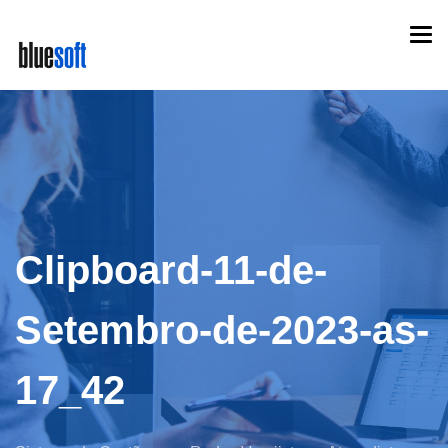
Skip
Togg
to
navi
main
content
Clipboard-11-de-
Setembro-de-2023-as-
17_42