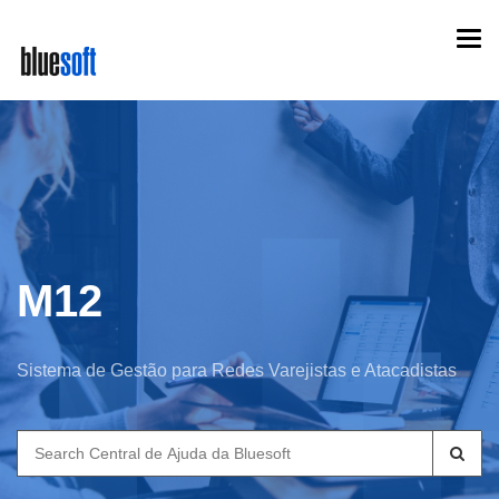
Skip
Togg
to
navi
main
content
M12
Sistema de Gestão para Redes Varejistas e Atacadistas
Search
for: