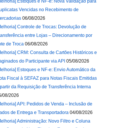
Melhoria] Estoques e NF-e: Nova Validação para
uplicatas Vencidas no Recebimento de
ercadorias
06/08/2026
Melhoria] Controle de Trocas: Devolução de
ransferência entre Lojas – Direcionamento por
ote de Troca
06/08/2026
Melhoria] CRM: Consulta de Cartões Históricos e
aginados do Participante via API
05/08/2026
Melhoria] Estoques e NF-e: Envio Automático da
ota Fiscal à SEFAZ para Notas Fiscais Emitidas
 partir da Requisição de Transferência Interna
5/08/2026
Melhoria] API: Pedidos de Venda – Inclusão de
ados de Entrega e Transportadora
04/08/2026
Melhoria] Administração: Novo Filtro e Coluna