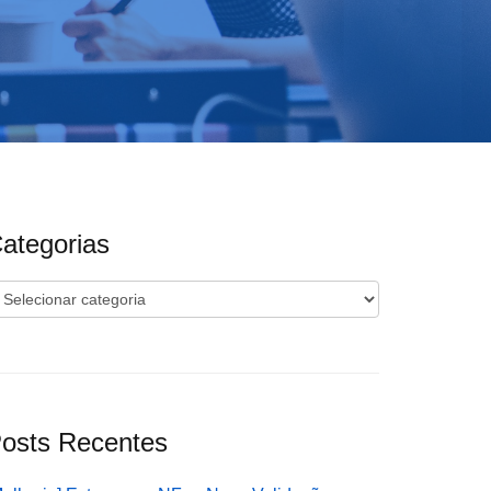
ategorias
ategorias
osts Recentes