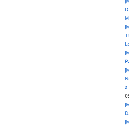
[
D
M
[
T
L
[
P
[
N
a
0
[
D
[