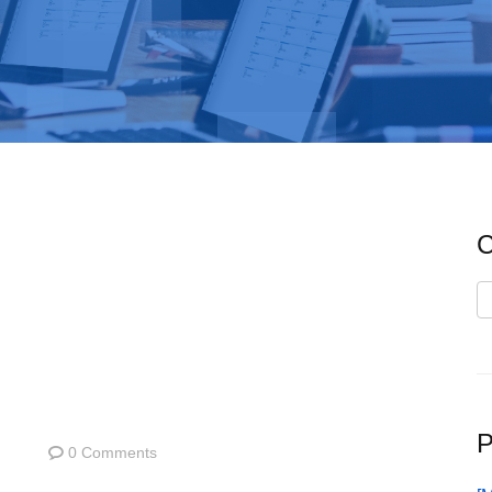
C
C
P
0 Comments