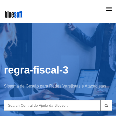
Skip
Togg
to
navi
main
content
regra-fiscal-3
Sistema de Gestão para Redes Varejistas e Atacadistas
Search
for: