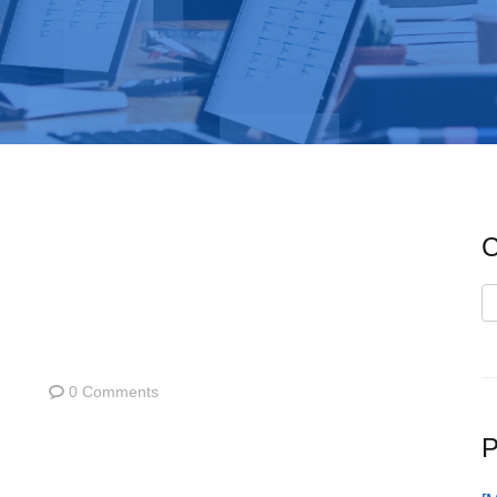
C
C
0 Comments
P