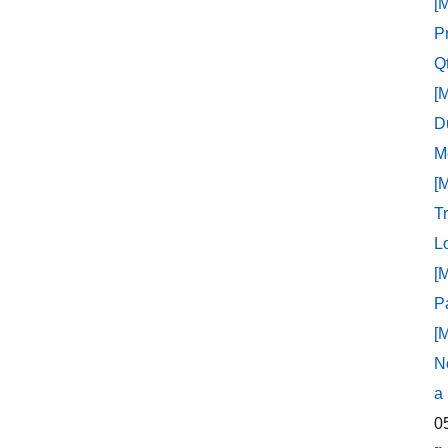
[
P
Q
[
D
M
[
T
L
[
P
[
N
a
0