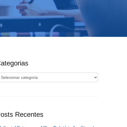
ategorias
ategorias
osts Recentes