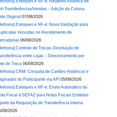
Melhoria] Estoques e NF-e: Relatório Analítico de
ré-Transferências/Vendas – Adição da Coluna
tde Original
07/08/2026
Melhoria] Estoques e NF-e: Nova Validação para
uplicatas Vencidas no Recebimento de
ercadorias
06/08/2026
Melhoria] Controle de Trocas: Devolução de
ransferência entre Lojas – Direcionamento por
ote de Troca
06/08/2026
Melhoria] CRM: Consulta de Cartões Históricos e
aginados do Participante via API
05/08/2026
Melhoria] Estoques e NF-e: Envio Automático da
ota Fiscal à SEFAZ para Notas Fiscais Emitidas
 partir da Requisição de Transferência Interna
5/08/2026